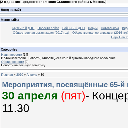
[
2-я дивизия народного ополчения Сталинского района г. Москвы
]
Вход на сайт
Меню сайта
Музей 2-й ДНО
Новости сайта
Бойцы 2-й ДНО
Форум
Фотоальбом
Вид
Общественная организация (2017 год)
Общественная организация (2016 год
Парк Памя
Categories
Наши новости
[14]
В этой категории - новости, относящиеся ко 2-й дивизии народного ополчения
Общие новости
[2]
Новости на военную тематику
Главная
»
2010
»
Апрель
»
30
Мероприятия, посвящённые 65-й
30 апреля
(пят)
- Конце
11.30