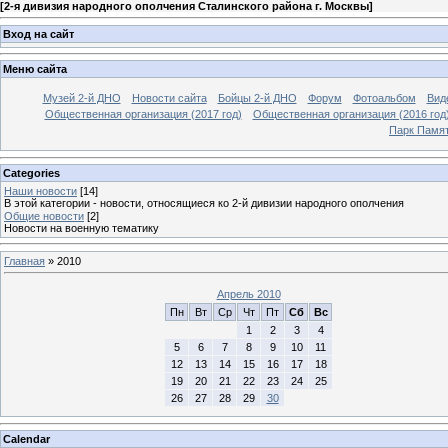
[
2-я дивизия народного ополчения Сталинского района г. Москвы
]
Вход на сайт
Меню сайта
Музей 2-й ДНО
Новости сайта
Бойцы 2-й ДНО
Форум
Фотоальбом
Вид
Общественная организация (2017 год)
Общественная организация (2016 год
Парк Памя
Categories
Наши новости
[14]
В этой категории - новости, относящиеся ко 2-й дивизии народного ополчения
Общие новости
[2]
Новости на военную тематику
Главная
»
2010
Апрель 2010
Пн
Вт
Ср
Чт
Пт
Сб
Вс
1
2
3
4
5
6
7
8
9
10
11
12
13
14
15
16
17
18
19
20
21
22
23
24
25
26
27
28
29
30
Calendar