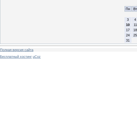
Пн
Вт
3
4
10
11
17
18
24
25
31
Полная версия сайта
Бесплатный хостинг
uCoz