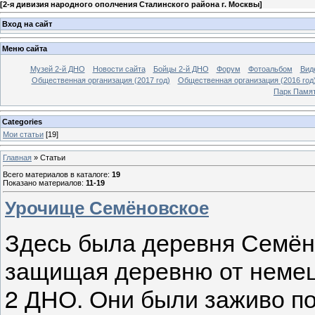
[
2-я дивизия народного ополчения Сталинского района г. Москвы
]
Вход на сайт
Меню сайта
Музей 2-й ДНО
Новости сайта
Бойцы 2-й ДНО
Форум
Фотоальбом
Вид
Общественная организация (2017 год)
Общественная организация (2016 год
Парк Памя
Categories
Мои статьи
[19]
Главная
»
Статьи
Всего материалов в каталоге
:
19
Показано материалов
:
11-19
Урочище Семёновское
Здесь была деревня Семёно
защищая деревню от немец
2 ДНО. Они были заживо п