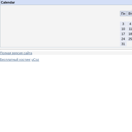
Calendar
Пн
Вт
3
4
10
11
17
18
24
25
31
Полная версия сайта
Бесплатный хостинг
uCoz